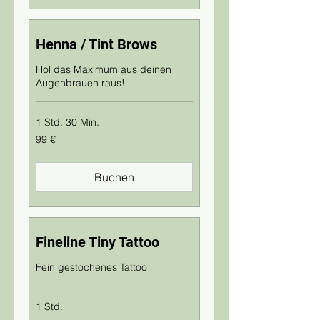
Henna / Tint Brows
Hol das Maximum aus deinen
Augenbrauen raus!
1 Std. 30 Min.
99
99 €
Euro
Buchen
Fineline Tiny Tattoo
Fein gestochenes Tattoo
1 Std.
Ab