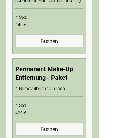
schonende Removal Behandlung
1 Std.
149
149 €
Euro
Buchen
Permanent Make-Up
Entfernung - Paket
4 Removalbehandlungen
1 Std.
499
499 €
Euro
Buchen