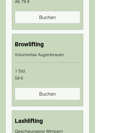
Ab 79 €
79
Euro
Buchen
Browlifting
Voluminöse Augenbrauen
1 Std.
59
59 €
Euro
Buchen
Lashlifting
Geschwungene Wimpern