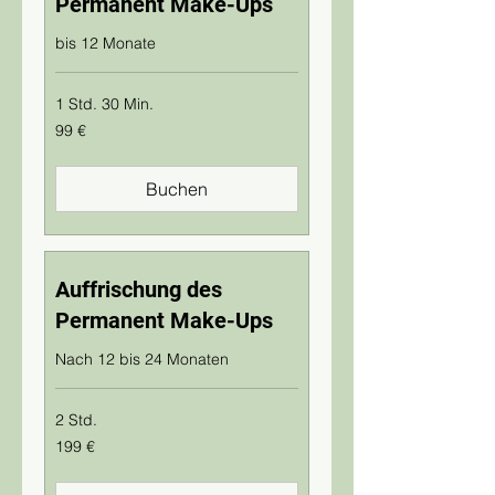
Permanent Make-Ups
bis 12 Monate
1 Std. 30 Min.
99
99 €
Euro
Buchen
Auffrischung des
Permanent Make-Ups
Nach 12 bis 24 Monaten
2 Std.
199
199 €
Euro